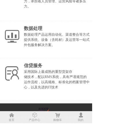
力，承担着人员管理、运营风险等诸多压
力。
数据处理
数据处理产品运用自动化、渠道整合等方式
提供系统、设备（含耗材）及运营等一站式
外包服务解决方案。
信贷服务
采用国际上最成熟的重型货架存
储技术，配以RMS系统，具有严谨规范的
运作流程，以高规格、标准化的档案管理中
心，以及先进的IT技术
낀
ꁦ
낙
넙
京全品隶属于京全科技旗下品牌，是一家全球性的视
首页
产品中心
购物车
我的
频图像拼接与分割，无缝切换与传输、8K多屏宝，