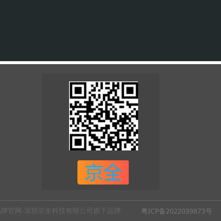
粤ICP备2022039873号
品牌官网-深圳京全科技有限公司旗下品牌