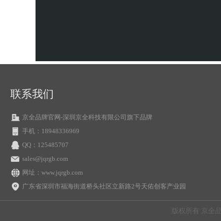
联系我们
京全品牌官网-深圳京全科技有限公司旗下品牌
手机：
18948336969
QQ：
125485707
sales@jqrgb.com
网址：
www.jqrgb.com
广东省深圳市福海街道桥头社区立新路2号天佑创客产业园
版权所有
京全