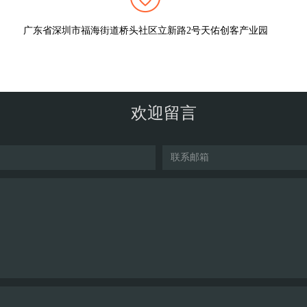
广东省深圳市福海街道桥头社区立新路2号天佑创客产业园
欢迎留言