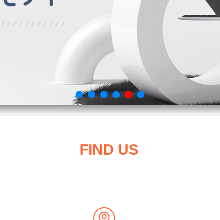
FIND US