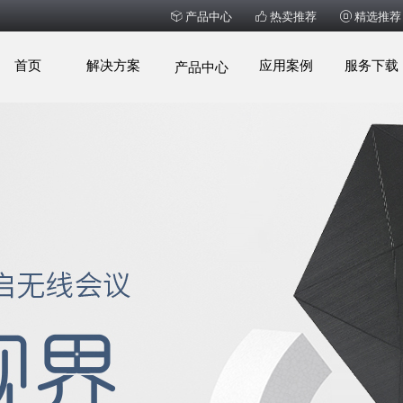
产品中心
热卖推荐
精选推荐
ꁦ
ꀧ
ꀱ
首页
解决方案
应用案例
服务下载
产品中心