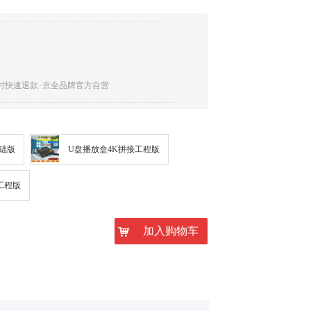
小时快速退款･京全品牌官方自营
基础版
U盘播放盒4K拼接工程版
工程版
加入购物车
낙