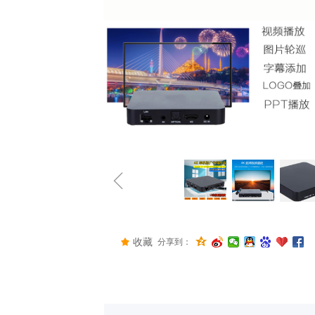
ꁆ
끄
收藏
分享到：