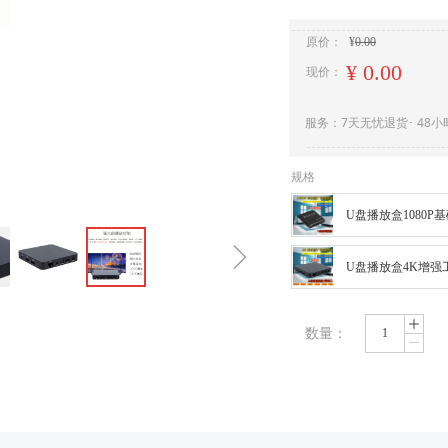
原价：
¥
0.00
¥
0.00
现价：
服务：7天无忧退货･ 48
规格
U盘播放盒1080P
ꁇ
U盘播放盒4K增强
ꄸ
数量：
ꄷ