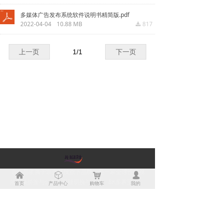
多媒体广告发布系统软件说明书精简版.pdf
2022-04-04
10.88 MB
817
끂
上一页
1
/
1
下一页
京全品隶属于京全科技旗下品牌，是一家全球性的视
낀
ꁦ
낙
넙
频图像拼接与分割，无缝切换与传输、8K多屏宝，
首页
产品中心
购物车
我的
16K点对点超高清拼接，4K 多机位KVM画面分割器，
大屏拼接系统，广告信息发布、显示终端设备。