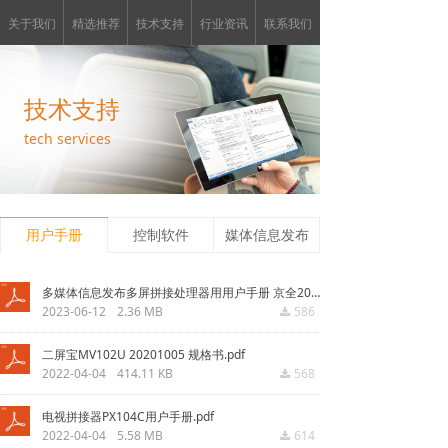
关于我们
精选推荐
技术支持
行业资讯
联系我们
技术支持
tech services
用户手册
控制软件
媒体信息发布
多媒体信息发布多屏拼接处理器用用户手册 京全20230612.pdf
2023-06-12
2.36 MB
586
끂
二屏宝MV102U 20201005 规格书.pdf
2022-04-04
414.11 KB
568
끂
电视拼接器PX104C用户手册.pdf
2022-04-04
5.58 MB
614
끂